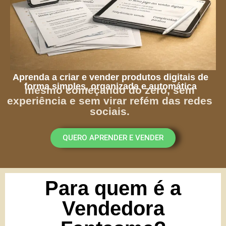
Aprenda a criar e vender produtos digitais de
forma simples, organizada e automática
mesmo começando do zero, sem
experiência e sem virar refém das redes
sociais.
QUERO APRENDER E VENDER
Para quem é a
Vendedora